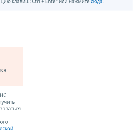
цию клавиш: Ctrl + Enter или нажмите
сюда
.
тся
ФНС
лучить
зоваться
ого
ческой