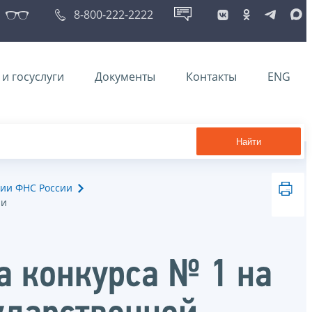
8-800-222-2222
и госуслуги
Документы
Контакты
ENG
Найти
ии ФНС России
ии
а конкурса № 1 на