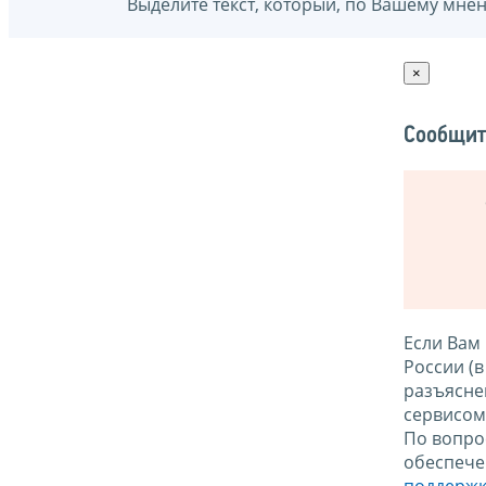
Выделите текст, который, по Вашему мне
×
Сообщит
Если Вам
России (
разъясне
сервисо
По вопро
обеспече