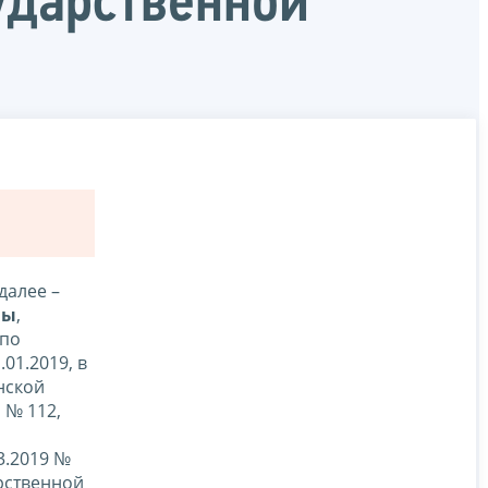
ударственной
далее –
ны
,
 по
01.2019, в
нской
 № 112,
3.2019 №
рственной