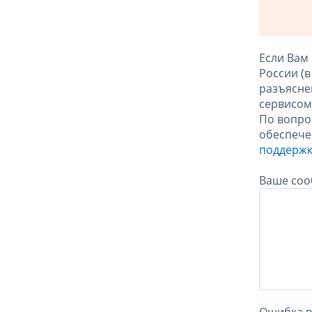
Если Вам
России (
разъясне
сервисо
По вопро
обеспече
поддержк
Ваше соо