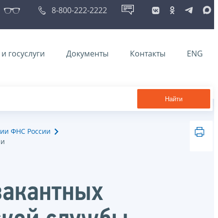
8-800-222-2222
и госуслуги
Документы
Контакты
ENG
Найти
ии ФНС России
ии
вакантных