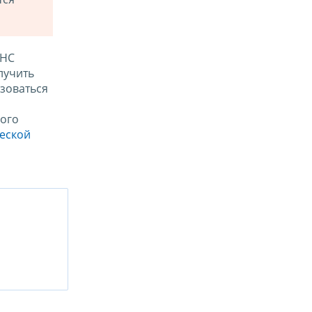
ФНС
лучить
зоваться
ого
ческой