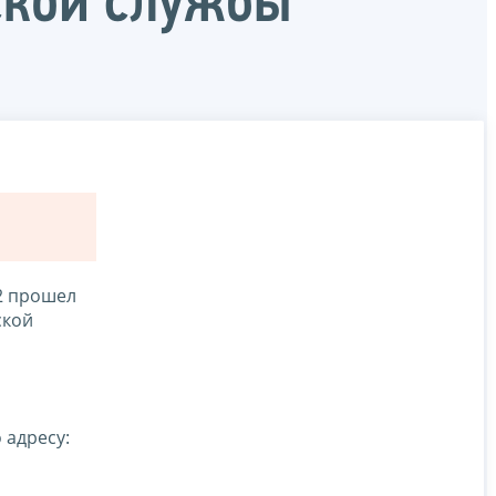
ской службы
2 прошел
ской
 адресу: