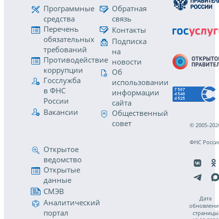
Программные
Обратная
средства
связь
Перечень
Контакты
обязательных
Подписка
требований
на
Противодействие
новости
коррупции
Об
Госслужба
использовании
в ФНС
информации
России
сайта
Вакансии
Общественный
совет
© 2005-202
ФНС Росси
Открытое
ведомство
Открытые
данные
СМЭВ
Дата
Аналитический
обновлени
портал
страницы