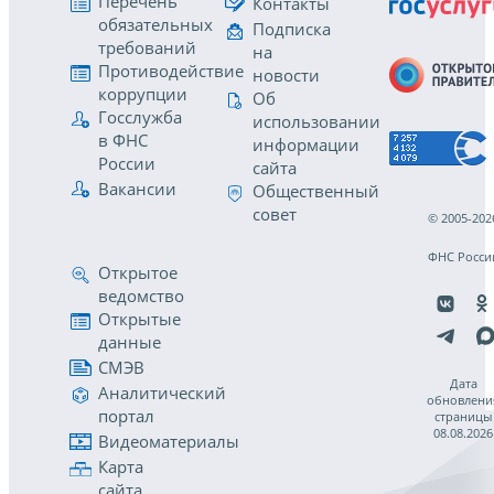
Перечень
Контакты
обязательных
Подписка
требований
на
Противодействие
новости
коррупции
Об
Госслужба
использовании
в ФНС
информации
России
сайта
Вакансии
Общественный
совет
© 2005-202
ФНС Росси
Открытое
ведомство
Открытые
данные
СМЭВ
Дата
Аналитический
обновлени
портал
страницы
08.08.2026
Видеоматериалы
Карта
сайта