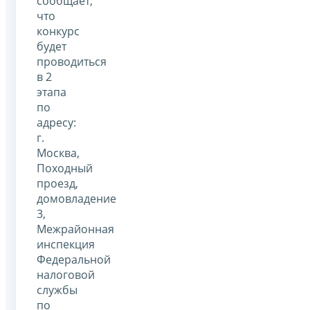
сообщает,
что
конкурс
будет
проводиться
в 2
этапа
по
адресу:
г.
Москва,
Походный
проезд,
домовладение
3,
Межрайонная
инспекция
Федеральной
налоговой
службы
по