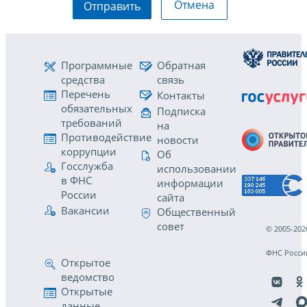
Отмена
Отправить
Программные
Обратная
средства
связь
Перечень
Контакты
обязательных
Подписка
требований
на
Противодействие
новости
коррупции
Об
Госслужба
использовании
в ФНС
информации
России
сайта
Вакансии
Общественный
совет
© 2005-202
ФНС Росси
Открытое
ведомство
Открытые
данные