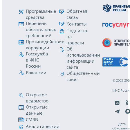
Программные
Обратная
средства
связь
Перечень
Контакты
обязательных
Подписка
требований
на
Противодействие
новости
коррупции
Об
Госслужба
использовании
в ФНС
информации
России
сайта
Вакансии
Общественный
совет
© 2005-202
ФНС Росси
Открытое
ведомство
Открытые
данные
СМЭВ
Дата
Аналитический
обновлени