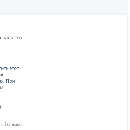
 налога в
ить этот
ые
ах. При
ом
д
необходимо