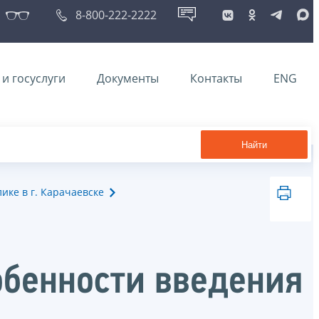
8-800-222-2222
и госуслуги
Документы
Контакты
ENG
Найти
ке в г. Карачаевске
обенности введения