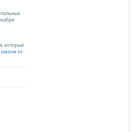
ипальных
екабря
я, которые
законе от