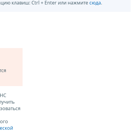
цию клавиш: Ctrl + Enter или нажмите
сюда
.
тся
ФНС
лучить
зоваться
ого
ческой