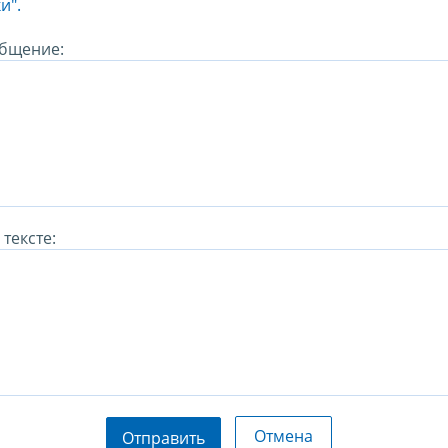
и".
бщение:
тексте:
Отмена
Отправить