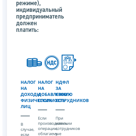
режиме),
индивидуальный
предприниматель
должен
платить:
НАЛОГ
НАЛОГ
НДФЛ
НА
НА
ЗА
ДОХОДЫ
ДОБАВЛЕННУЮ
СВОИХ
ФИЗИЧЕСКИХ
СТОИМОСТЬ
СОТРУДНИКОВ
ЛИЦ
Если
При
производились
наличии
В
операции,
сотрудников
случае,
облагаемые
у
если