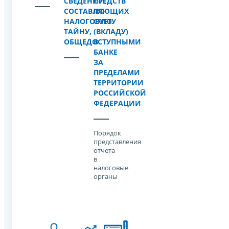
СВЕДЕНИЙ,
СРЕДСТВ
СОСТАВЛЯЮЩИХ
ПО
НАЛОГОВУЮ
СЧЕТУ
ТАЙНУ,
(ВКЛАДУ)
ОБЩЕДОСТУПНЫМИ
В
БАНКЕ
ЗА
ПРЕДЕЛАМИ
ТЕРРИТОРИИ
РОССИЙСКОЙ
ФЕДЕРАЦИИ
Порядок
представления
отчета
в
налоговые
органы