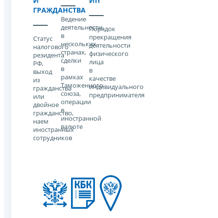
И
ИП
ГРАЖДАНСТВА
Ведение
деятельности
Порядок
в
прекращения
Статус
нескольких
деятельности
налогового
странах,
физического
резидента
сделки
лица
РФ,
в
в
выход
рамках
качестве
из
Таможенного
индивидуального
гражданства
союза,
предпринимателя
или
операции
двойное
в
гражданство,
иностранной
наем
валюте
иностранных
сотрудников