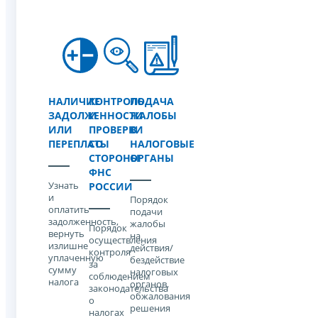
НАЛИЧИЕ
КОНТРОЛЬ
ПОДАЧА
ЗАДОЛЖЕННОСТИ
И
ЖАЛОБЫ
ИЛИ
ПРОВЕРКИ
В
ПЕРЕПЛАТЫ
СО
НАЛОГОВЫЕ
СТОРОНЫ
ОРГАНЫ
ФНС
Узнать
РОССИИ
и
Порядок
оплатить
подачи
задолженность,
жалобы
Порядок
вернуть
на
осуществления
излишне
действия/
контроля
уплаченную
бездействие
за
сумму
налоговых
соблюдением
налога
органов,
законодательства
обжалования
о
решения
налогах