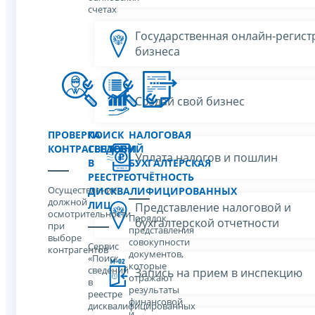
счетах
Государственная онлайн-регист
бизнеса
Создай свой бизнес
ПРОВЕРКА
ПОИСК
НАЛОГОВАЯ
КОНТРАГЕНТОВ
СВЕДЕНИЙ
И
Уплата налогов и пошлин
В
БУХГАЛТЕРСКАЯ
РЕЕСТРЕ
ОТЧЁТНОСТЬ
Осуществление
ДИСКВАЛИФИЦИРОВАННЫХ
должной
ЛИЦ
Представление налоговой и
осмотрительности
Порядок
бухгалтерской отчетности
при
представления
выборе
совокупности
Сервис
контрагентов
документов,
«Поиск
которые
сведений
Запись на прием в инспекцию
отражают
в
результаты
реестре
финансовой
дисквалифицированных
и