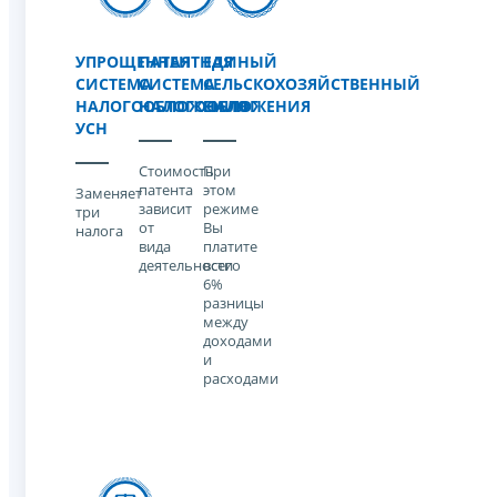
УПРОЩЕННАЯ
ПАТЕНТНАЯ
ЕДИНЫЙ
СИСТЕМА
СИСТЕМА
СЕЛЬСКОХОЗЯЙСТВЕННЫЙ
НАЛОГООБЛОЖЕНИЯ
НАЛОГООБЛОЖЕНИЯ
НАЛОГ
УСН
Стоимость
При
патента
этом
Заменяет
зависит
режиме
три
от
Вы
налога
вида
платите
деятельности
всего
6%
разницы
между
доходами
и
расходами