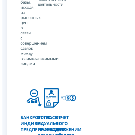
базы,
деятельности
исходя
из
рыночных
цен
в
связи
с
совершением
сделок
между
взаимозависимыми
лицами
БАНКРОТСТВО
СОГЛАСИЕ
ОТЧЕТ
ИНДИВИДУАЛЬНОГО
НА
О
ПРЕДПРИНИМАТЕЛЯ
ПРИЗНАНИЕ
ДВИЖЕНИИ