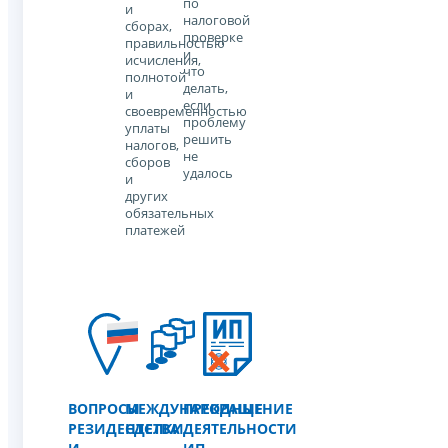
по
и
налоговой
сборах,
проверке
правильностью
и
исчисления,
что
полнотой
делать,
и
если
своевременностью
проблему
уплаты
решить
налогов,
не
сборов
удалось
и
других
обязательных
платежей
ВОПРОСЫ
МЕЖДУНАРОДНЫЕ
ПРЕКРАЩЕНИЕ
РЕЗИДЕНТСТВА
СДЕЛКИ
ДЕЯТЕЛЬНОСТИ