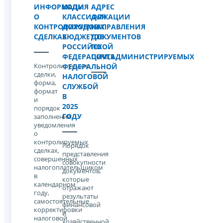
ИНФОРМАЦИЯ
КОДЫ
АДРЕС
О
КЛАССИФИКАЦИИ
ДЛЯ
КОНТРОЛИРУЕМЫХ
ДОХОДОВ
НАПРАВЛЕНИЯ
СДЕЛКАХ
БЮДЖЕТОВ
ДОКУМЕНТОВ
РОССИЙСКОЙ
ПО
ФЕДЕРАЦИИ,АДМИНИСТРИРУЕМЫХ
ПОЧТЕ
Контролируемые
ФЕДЕРАЛЬНОЙ
сделки,
НАЛОГОВОЙ
форма,
СЛУЖБОЙ
формат
В
и
2025
порядок
ГОДУ
заполнения
уведомления
о
контролируемых
Порядок
сделках,
представления
совершенных
совокупности
налогоплательщиком
документов,
в
которые
календарном
отражают
году,
результаты
самостоятельные
финансовой
корректировки
и
налоговой
хозяйственной