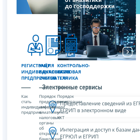
РЕГИСТРАЦИЯ
УЧЁТ
КОНТРОЛЬНО-
ИНДИВИДУАЛЬНОГО
БАНКОВСКИХ
КАССОВАЯ
ПРЕДПРИНИМАТЕЛЯ
СЧЕТОВ
ТЕХНИКА
Электронные сервисы
Как
Порядок
Порядок
стать
представления
регистрации
Предоставление сведений из Е
индивидуальным
информации
и
ЕГРИП в электронном виде
предпринимателем
в
учета
налоговые
ККТ
органы
об
Интеграция и доступ к базам да
открытых
ЕГРЮЛ и ЕГРИП
банковских