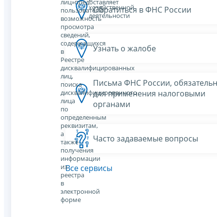
лиц»предоставляет
хозяйственной
Обратиться в ФНС России
пользователю
деятельности
возможность
просмотра
сведений,
содержащихся
Узнать о жалобе
в
Реестре
дисквалифицированных
лиц,
Письма ФНС России, обязатель
поиска
для применения налоговыми
дисквалифицированного
лица
органами
по
определенным
реквизитам,
а
Часто задаваемые вопросы
также
получения
информации
из
Все сервисы
реестра
в
электронной
форме