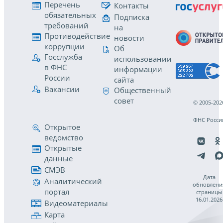
Перечень
Контакты
обязательных
Подписка
требований
на
Противодействие
новости
коррупции
Об
Госслужба
использовании
в ФНС
информации
России
сайта
Вакансии
Общественный
совет
© 2005-202
ФНС Росси
Открытое
ведомство
Открытые
данные
СМЭВ
Дата
Аналитический
обновлени
портал
страницы
16.01.2026
Видеоматериалы
Карта