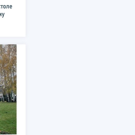
столе
му