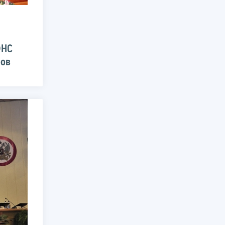
ФНС
ров