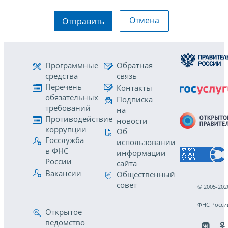
Отмена
Отправить
Программные
Обратная
средства
связь
Перечень
Контакты
обязательных
Подписка
требований
на
Противодействие
новости
коррупции
Об
Госслужба
использовании
в ФНС
информации
России
сайта
Вакансии
Общественный
совет
© 2005-202
ФНС Росси
Открытое
ведомство