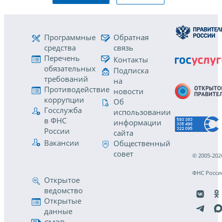
Программные
Обратная
средства
связь
Перечень
Контакты
обязательных
Подписка
требований
на
Противодействие
новости
коррупции
Об
Госслужба
использовании
в ФНС
информации
России
сайта
Вакансии
Общественный
совет
© 2005-202
ФНС Росси
Открытое
ведомство
Открытые
данные