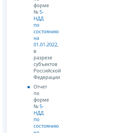
форме
№
5-
НДД
по
состоянию
на
01.01.2022
,
в
разрезе
субъектов
Российской
Федерации
Отчет
по
форме
№
5-
НДД
по
состоянию
на