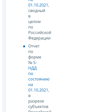
01.10.2021
,
сводный
в
целом
по
Российской
Федерации
Отчет
по
форме
№
5-
НДД
по
состоянию
на
01.10.2021
,
в
разрезе
субъектов
Российской