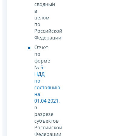
сводный
в
целом
по
Российской
Федерации
Отчет
по
форме
№
5-
НДД
по
состоянию
на
01.04.2021
,
в
разрезе
субъектов
Российской
Федерации