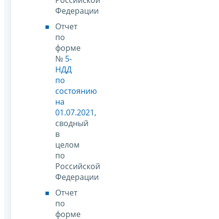
Федерации
Отчет
по
форме
№
5-
НДД
по
состоянию
на
01.07.2021
,
сводный
в
целом
по
Российской
Федерации
Отчет
по
форме