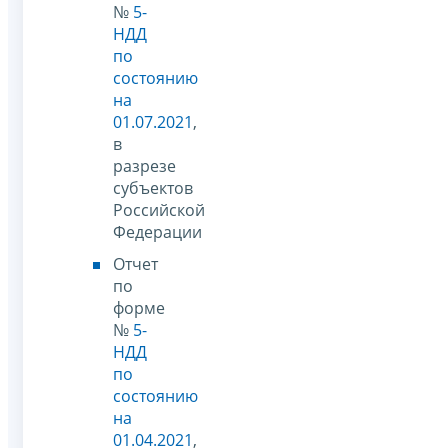
№
5-
НДД
по
состоянию
на
01.07.2021
,
в
разрезе
субъектов
Российской
Федерации
Отчет
по
форме
№
5-
НДД
по
состоянию
на
01.04.2021
,