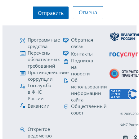
Отмена
Отправить
Программные
Обратная
средства
связь
Перечень
Контакты
обязательных
Подписка
требований
на
Противодействие
новости
коррупции
Об
Госслужба
использовании
в ФНС
информации
России
сайта
Вакансии
Общественный
совет
© 2005-202
ФНС Росси
Открытое
ведомство