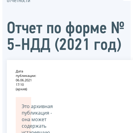
отчётности
Отчет по форме №
5-НДД (2021 год)
Дата
публикации:
06.06.2021
17:10
(архив)
Это архивная
публикация -
она может
содержать
устаревшую