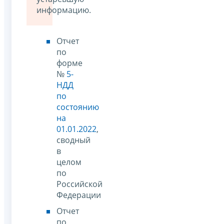
информацию.
Отчет
по
форме
№
5-
НДД
по
состоянию
на
01.01.2022
,
сводный
в
целом
по
Российской
Федерации
Отчет
по