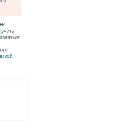
тся
ФНС
лучить
зоваться
ого
ческой