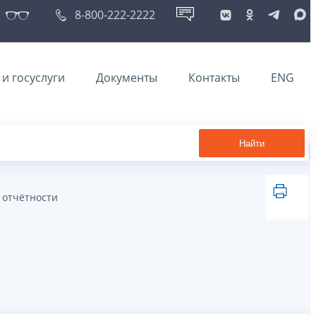
8-800-222-2222
и госуслуги
Документы
Контакты
ENG
Найти
 отчётности