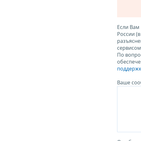
Если Вам
России (
разъясне
сервисо
По вопро
обеспече
поддержк
Ваше соо