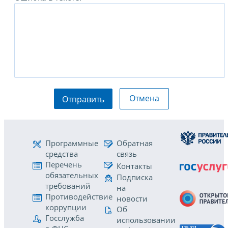
Отмена
Отправить
Программные
Обратная
средства
связь
Перечень
Контакты
обязательных
Подписка
требований
на
Противодействие
новости
коррупции
Об
Госслужба
использовании