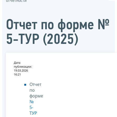
отчётности
Отчет по форме №
5-ТУР (2025)
Дата
публикации:
19.03.2026
16:21
Отчет
по
форме
№
5-
ТУР