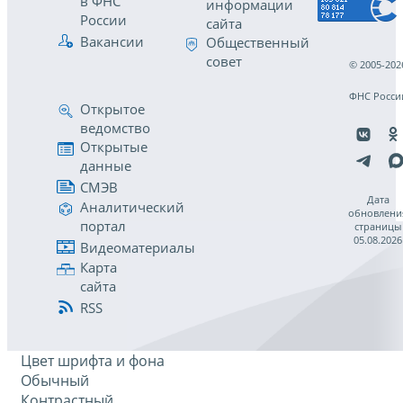
в ФНС
информации
России
сайта
Вакансии
Общественный
совет
© 2005-202
ФНС Росси
Открытое
ведомство
Открытые
данные
СМЭВ
Дата
Аналитический
обновлени
портал
страницы
05.08.2026
Видеоматериалы
Карта
сайта
RSS
Цвет шрифта и фона
Обычный
Контрастный