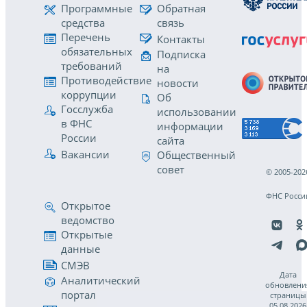
Программные
Обратная
средства
связь
Перечень
Контакты
обязательных
Подписка
требований
на
Противодействие
новости
коррупции
Об
Госслужба
использовании
в ФНС
информации
России
сайта
Вакансии
Общественный
совет
© 2005-202
ФНС Росси
Открытое
ведомство
Открытые
данные
СМЭВ
Дата
Аналитический
обновлени
портал
страницы
05.08.2026