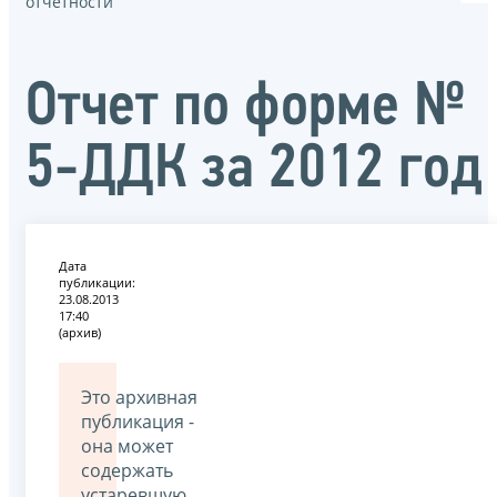
отчётности
Отчет по форме №
5-ДДК за 2012 год
Дата
публикации:
23.08.2013
17:40
(архив)
Это архивная
публикация -
она может
содержать
устаревшую