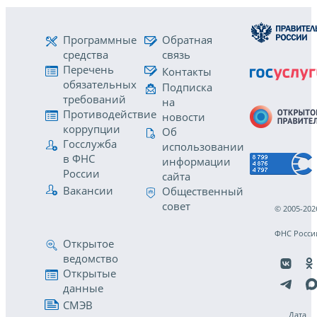
Программные
Обратная
средства
связь
Перечень
Контакты
обязательных
Подписка
требований
на
Противодействие
новости
коррупции
Об
Госслужба
использовании
в ФНС
информации
России
сайта
Вакансии
Общественный
совет
© 2005-202
ФНС Росси
Открытое
ведомство
Открытые
данные
СМЭВ
Дата