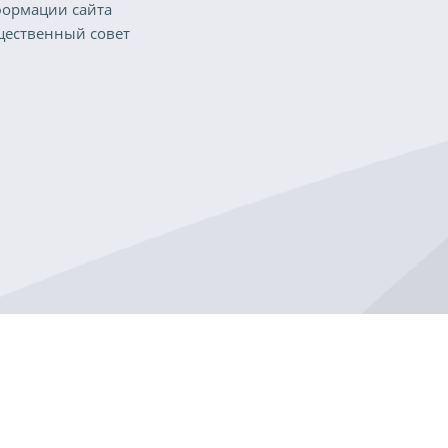
ормации сайта
ественный совет