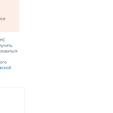
тся
ФНС
лучить
зоваться
ого
ческой