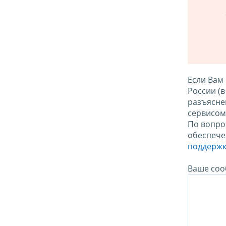
Если Вам
России (
разъясне
сервисо
По вопро
обеспече
поддержк
Ваше соо