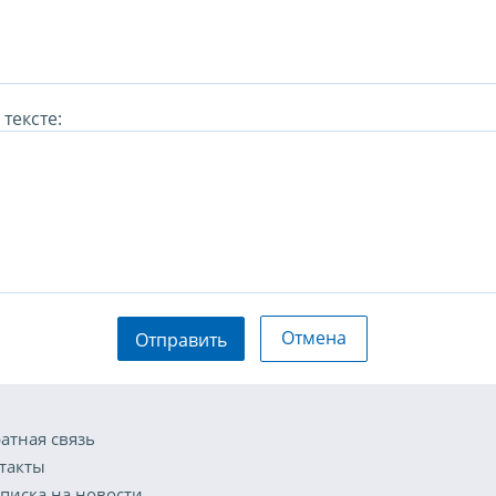
тексте:
Отмена
Отправить
атная связь
такты
писка на новости