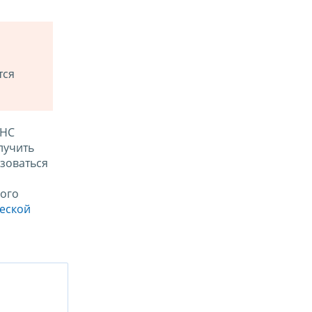
тся
ФНС
лучить
зоваться
ого
ческой