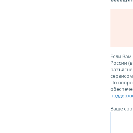
Если Вам
России (
разъясне
сервисо
По вопро
обеспече
поддержк
Ваше соо