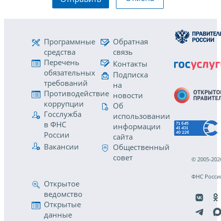
Программные
Обратная
средства
связь
Перечень
Контакты
обязательных
Подписка
требований
на
Противодействие
новости
коррупции
Об
Госслужба
использовании
в ФНС
информации
России
сайта
Вакансии
Общественный
совет
© 2005-202
ФНС Росси
Открытое
ведомство
Открытые
данные