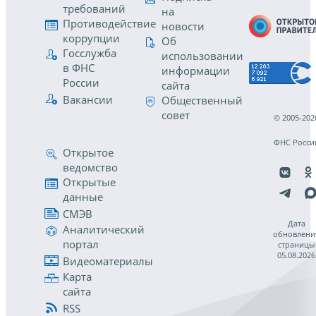
требований
на
Противодействие
новости
коррупции
Об
Госслужба
использовании
в ФНС
информации
России
сайта
Вакансии
Общественный
совет
© 2005-202
ФНС Росси
Открытое
ведомство
Открытые
данные
СМЭВ
Дата
Аналитический
обновлени
портал
страницы
05.08.2026
Видеоматериалы
Карта
сайта
RSS