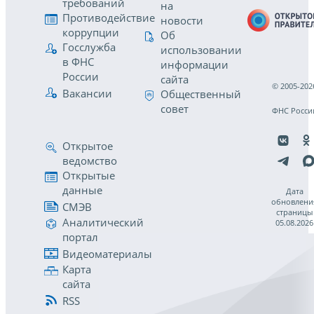
требований
на
Противодействие
новости
коррупции
Об
Госслужба
использовании
в ФНС
информации
России
сайта
© 2005-202
Вакансии
Общественный
совет
ФНС Росси
Открытое
ведомство
Открытые
данные
Дата
обновлени
СМЭВ
страницы
Аналитический
05.08.2026
портал
Видеоматериалы
Карта
сайта
RSS