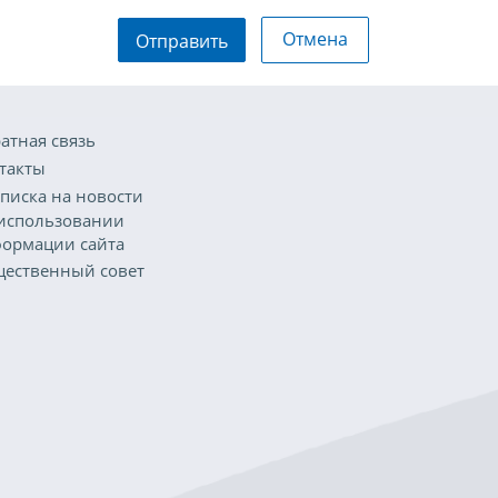
Отмена
Отправить
атная связь
такты
писка на новости
использовании
ормации сайта
ественный совет