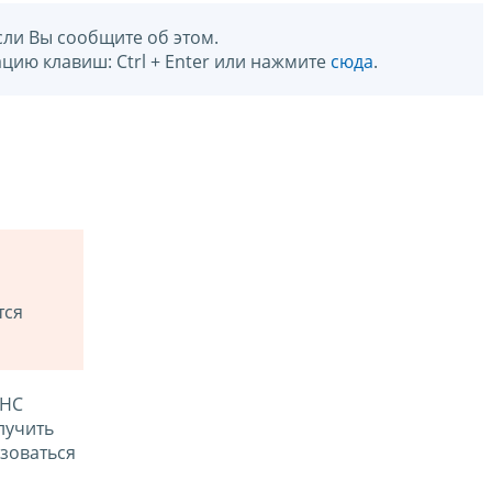
сли Вы сообщите об этом.
цию клавиш: Ctrl + Enter или нажмите
сюда
.
тся
ФНС
лучить
зоваться