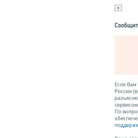
×
Сообщит
Если Вам
России (
разъясне
сервисо
По вопро
обеспече
поддержк