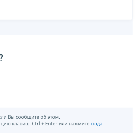
?
сли Вы сообщите об этом.
цию клавиш: Ctrl + Enter или нажмите
сюда
.