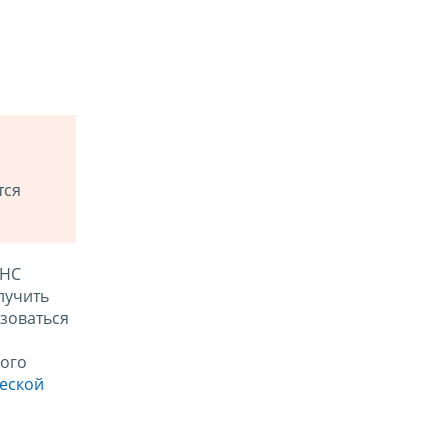
тся
ФНС
лучить
зоваться
ого
ческой