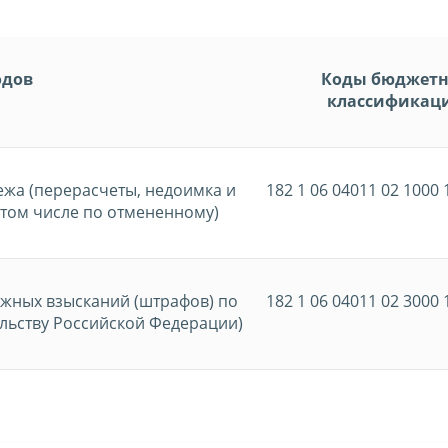
одов
Коды бюджет
классификац
ежа (перерасчеты, недоимка и
182 1 06 04011 02 1000 
 том числе по отмененному)
ежных взысканий (штрафов) по
182 1 06 04011 02 3000 
льству Российской Федерации)