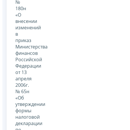
№
180н
«О
внесении
изменений
в
приказ
Министерства
финансов
Российской
Федерации
от 13
апреля
2006г.
№ 65н
«Об
утверждении
формы
налоговой
декларации
по