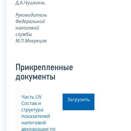
Д.А.Чушкина.
Руководитель
Федеральной
налоговой
службы
М.П.Мокрецов
Прикрепленные
документы
Часть LIV
Загрузить
Состав и
структура
показателей
налоговой
декларации по