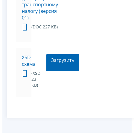
транспортному
налогу (версия
01)
(DOC 227 KB)
XSD-
Загрузить
схема
(XSD
23
KB)