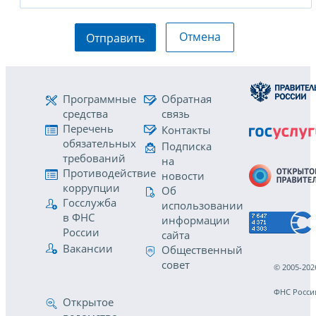
Отмена
Отправить
Программные
Обратная
средства
связь
Перечень
Контакты
обязательных
Подписка
требований
на
Противодействие
новости
коррупции
Об
Госслужба
использовании
в ФНС
информации
России
сайта
Вакансии
Общественный
совет
© 2005-202
ФНС Росси
Открытое