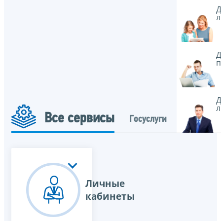
Д
л
Д
п
Д
л
Все сервисы
Госуслуги
Личные
кабинеты