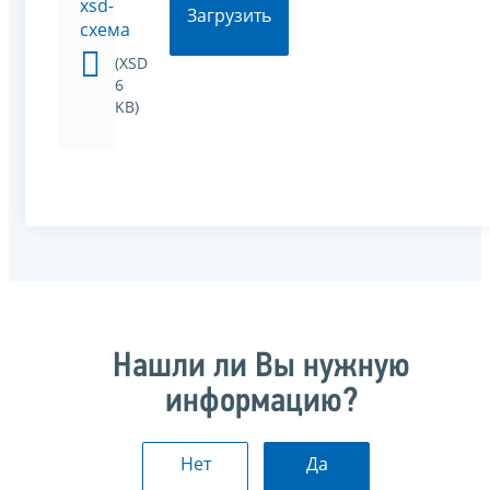
xsd-
Загрузить
схема
(XSD
6
KB)
Нашли ли Вы нужную
информацию?
Нет
Да