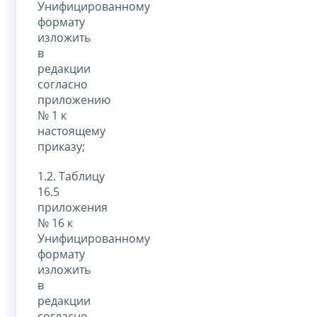
Унифицированному
формату
изложить
в
редакции
согласно
приложению
№ 1 к
настоящему
приказу;
1.2. Таблицу
16.5
приложения
№ 16 к
Унифицированному
формату
изложить
в
редакции
согласно