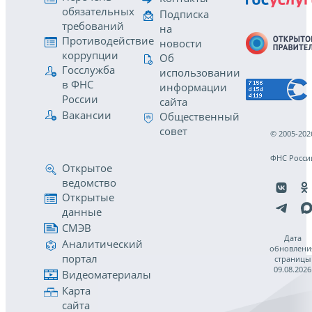
обязательных
Подписка
требований
на
Противодействие
новости
коррупции
Об
Госслужба
использовании
в ФНС
информации
России
сайта
Вакансии
Общественный
совет
© 2005-202
ФНС Росси
Открытое
ведомство
Открытые
данные
СМЭВ
Дата
Аналитический
обновлени
портал
страницы
09.08.2026
Видеоматериалы
Карта
сайта