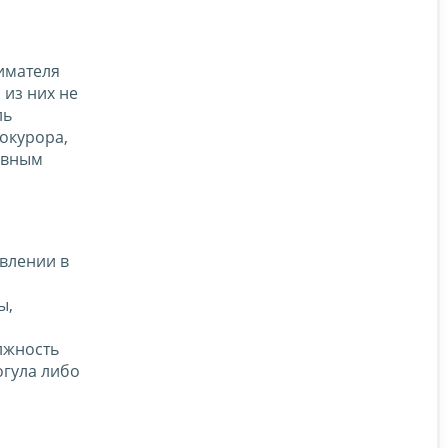
имателя
 из них не
ль
окурора,
ивным
овлении в
ы,
лжность
огула либо