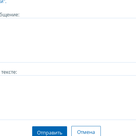
и".
бщение:
тексте:
Отмена
Отправить