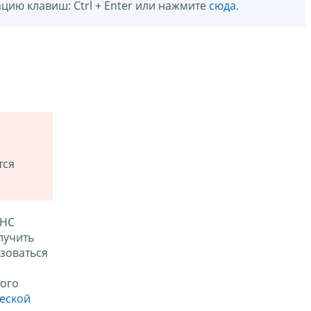
цию клавиш: Ctrl + Enter или нажмите
сюда
.
тся
ФНС
лучить
зоваться
ого
ческой