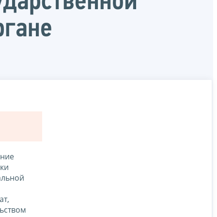
ударственной
ргане
ение
ики
альной
ат,
льством