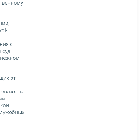
ственному
ции;
кой
ния с
 суд
енежном
щих от
должность
ий
ской
служебных