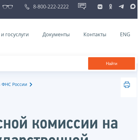
8-800-222-2222
и госуслуги
Документы
Контакты
ENG
Найти
в ФНС России
сной комиссии на