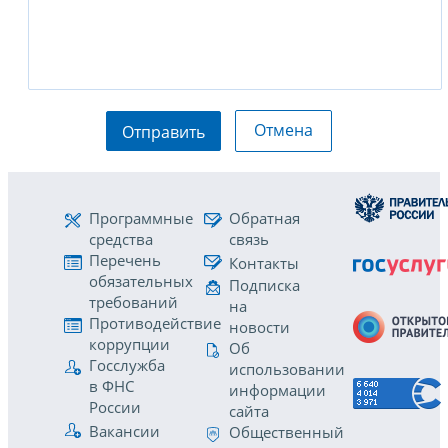
Отмена
Отправить
Программные
Обратная
средства
связь
Перечень
Контакты
обязательных
Подписка
требований
на
Противодействие
новости
коррупции
Об
Госслужба
использовании
в ФНС
информации
России
сайта
Вакансии
Общественный