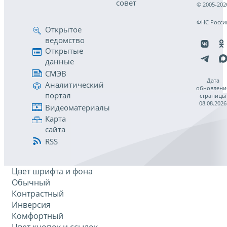
совет
© 2005-202
ФНС Росси
Открытое
ведомство
Открытые
данные
СМЭВ
Дата
Аналитический
обновлени
портал
страницы
08.08.2026
Видеоматериалы
Карта
сайта
RSS
Цвет шрифта и фона
Обычный
Контрастный
Инверсия
Комфортный