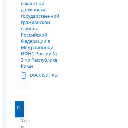
вакантной
должности
государственной
гражданской
службы
Российской
Федерации в
Межрайонной
ИФНС России №
3 по Республике
Коми
DOCX (58,1 КБ)
Перейти
Условия
и