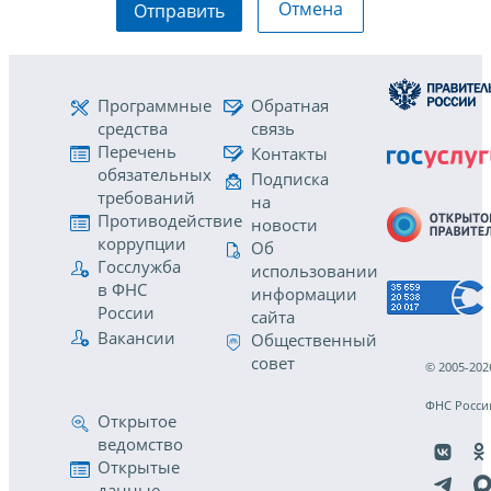
Отмена
Отправить
Программные
Обратная
средства
связь
Перечень
Контакты
обязательных
Подписка
требований
на
Противодействие
новости
коррупции
Об
Госслужба
использовании
в ФНС
информации
России
сайта
Вакансии
Общественный
совет
© 2005-202
ФНС Росси
Открытое
ведомство
Открытые
данные