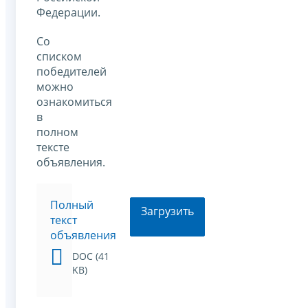
Федерации.
Со
списком
победителей
можно
ознакомиться
в
полном
тексте
объявления.
Полный
Загрузить
текст
объявления
DOC (41
KB)