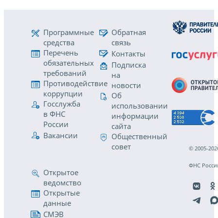
Программные
Обратная
средства
связь
Перечень
Контакты
обязательных
Подписка
требований
на
Противодействие
новости
коррупции
Об
Госслужба
использовании
в ФНС
информации
России
сайта
Вакансии
Общественный
совет
© 2005-202
ФНС Росси
Открытое
ведомство
Открытые
данные
СМЭВ