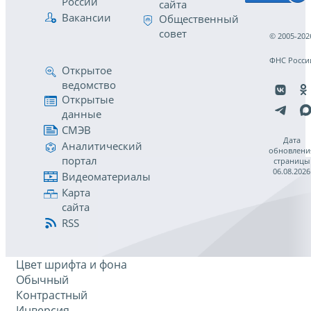
России
сайта
Вакансии
Общественный
совет
© 2005-202
ФНС Росси
Открытое
ведомство
Открытые
данные
СМЭВ
Дата
Аналитический
обновлени
портал
страницы
06.08.2026
Видеоматериалы
Карта
сайта
RSS
Цвет шрифта и фона
Обычный
Контрастный
Инверсия