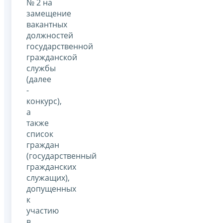
№ 2 на
замещение
вакантных
должностей
государственной
гражданской
службы
(далее
-
конкурс),
а
также
список
граждан
(государственный
гражданских
служащих),
допущенных
к
участию
в