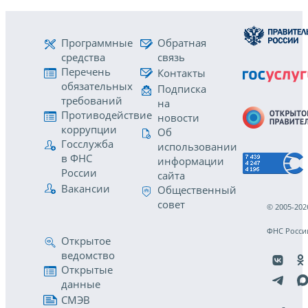
Программные
Обратная
средства
связь
Перечень
Контакты
обязательных
Подписка
требований
на
Противодействие
новости
коррупции
Об
Госслужба
использовании
в ФНС
информации
России
сайта
Вакансии
Общественный
совет
© 2005-202
ФНС Росси
Открытое
ведомство
Открытые
данные
СМЭВ