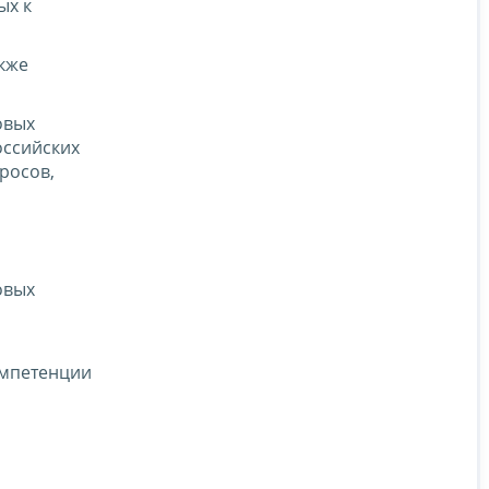
ых к
кже
овых
оссийских
росов,
овых
омпетенции