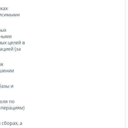
нках
ависимыми
вых
тными
вых целей в
ацией (за
ия
ошении
базы и
оля по
операциям)
 сборах, а