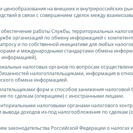
и ценообразования на внешних и внутрироссийских ры
следствий в связи с совершением сделок между взаимоз
 обеспечение работы Службы, территориальных налого
Службе организаций по обмену информацией с компетен
запросу и по собственной инициативе для любых налого
ворами и международными стандартами обмена информ
 информацией).
риальных налоговых органов по вопросам осуществлен
обязанностей налогоплательщиками, информация в отн
еского обмена информацией.
плательщиками форм и способов занижения налоговой 
ия по сделкам (операциям) с иностранными лицами.
рриториальными налоговыми органами налогового контр
 вывода доходов из-под налогообложения по сделкам (
ем законодательства Российской Федерации о налогах и