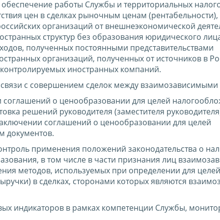
 обеспечение работы Службы и территориальных налог
ствия цен в сделках рыночным ценам (рентабельности),
оссийских организаций от внешнеэкономической деяте
остранных структур без образования юридического лица
оходов, полученных постоянными представительствами
остранных организаций, полученных от источников в Р
и контролируемых иностранных компаний.
 связи с совершением сделок между взаимозависимыми
и соглашений о ценообразовании для целей налогообло
товка решений руководителя (заместителя руководителя
заключении соглашений о ценообразовании для целей
м документов.
нтроль применения положений законодательства о нал
разования, в том числе в части признания лиц взаимоз
ния методов, используемых при определении для целе
ыручки) в сделках, сторонами которых являются взаим
вых индикаторов в рамках компетенции Службы, монито