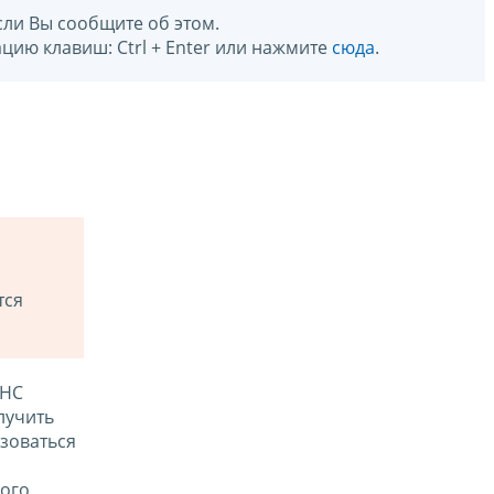
сли Вы сообщите об этом.
цию клавиш: Ctrl + Enter или нажмите
сюда
.
тся
ФНС
лучить
зоваться
ого