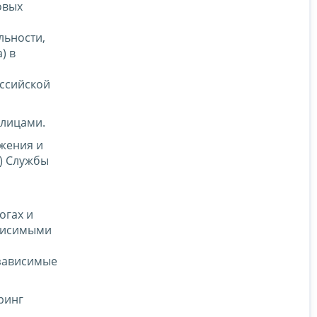
овых
льности,
) в
оссийской
 лицами.
жения и
) Службы
огах и
ависимыми
й
озависимые
ринг