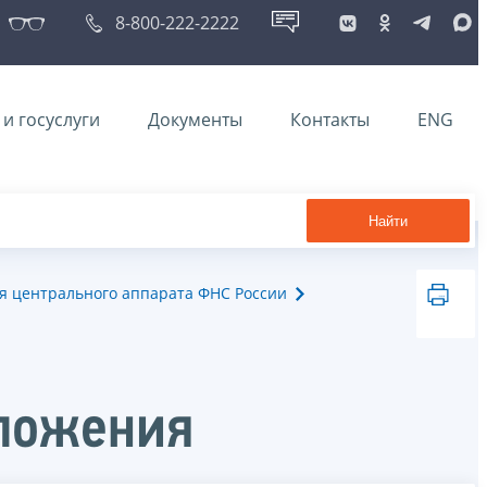
8-800-222-2222
и госуслуги
Документы
Контакты
ENG
Найти
я центрального аппарата ФНС России
ложения