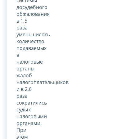
системы
досудебного
обжалования
в 1,5
раза
уменьшилось
количество
подаваемых
в
налоговые
органы
жалоб
налогоплательщиков
и в 2,6
раза
сократились
суды с
налоговыми
органами.
При
этом