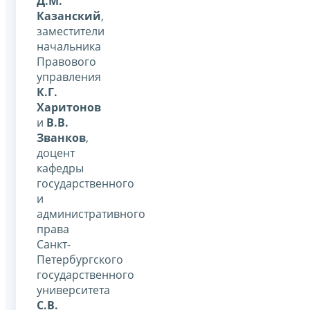
Д.М.
Казанский
,
заместители
начальника
Правового
управления
К.Г.
Харитонов
и
В.В.
Званков
,
доцент
кафедры
государственного
и
административного
права
Санкт-
Петербургского
государственного
университета
С.В.