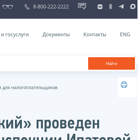
8-800-222-2222
и госуслуги
Документы
Контакты
ENG
Найти
 для налогоплательщиков
кий» проведен