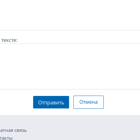
тексте:
Отмена
Отправить
атная связь
такты