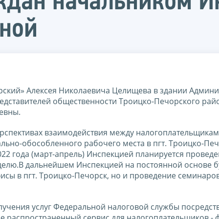
ждан начальником И
вной
рский» Алексея Николаевича Целищева в здании Админи
редставителей общественности Троицко-Печорского рай
евны.
ерспективах взаимодействия между налогоплательщикам
льно-обособленного рабочего места в пгт. Троицко-Печ
22 года (март-апрель) Инспекцией планируется провед
делю.В дальнейшем Инспекцией на постоянной основе б
сы в пгт. Троицко-Печорск, но и проведение семинаро
учения услуг Федеральной налоговой службы посредст
ее распространенный сервис для налогоплательщиков - 