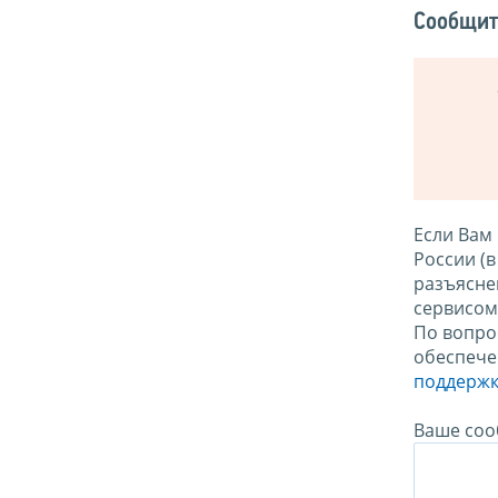
Сообщит
Если Вам
России (
разъясне
сервисо
По вопро
обеспече
поддержк
Ваше соо