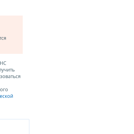
тся
ФНС
лучить
зоваться
ого
ческой