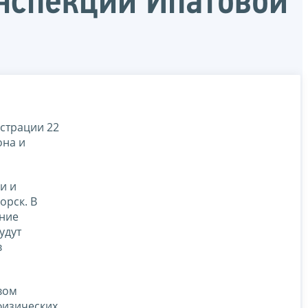
нспекции Ипатовой
страции 22
она и
и и
орск. В
ение
удут
в
вом
физических