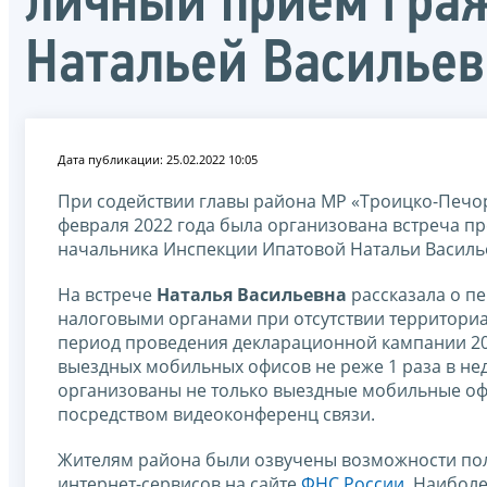
личный прием гра
Натальей Василье
Дата публикации: 25.02.2022 10:05
При содействии главы района МР «Троицко-Печо
февраля 2022 года была организована встреча п
начальника Инспекции Ипатовой Натальи Василь
На встрече
Наталья Васильевна
рассказала о п
налоговыми органами при отсутствии территориа
период проведения декларационной кампании 20
выездных мобильных офисов не реже 1 раза в не
организованы не только выездные мобильные офи
посредством видеоконференц связи.
Жителям района были озвучены возможности пол
интернет-сервисов на сайте
ФНС России
. Наибол