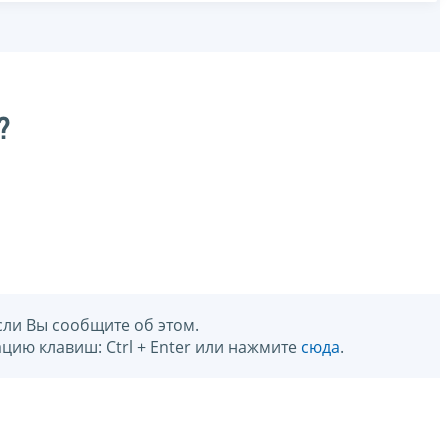
?
сли Вы сообщите об этом.
цию клавиш: Ctrl + Enter или нажмите
сюда
.