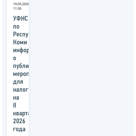
19.03.2026
11:50
УФНС
по
Республике
Коми
информирует
о
публичных
мероприятий
для
налогоплательщиков
на
II
квартал
2026
года