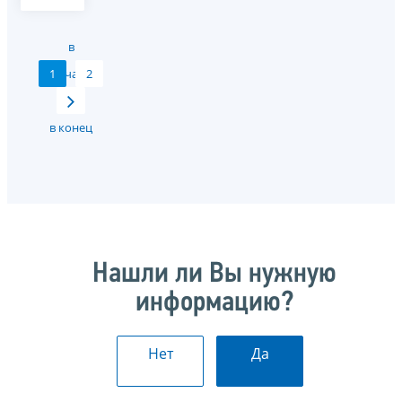
в
1
начало
2
в конец
Нашли ли Вы нужную
информацию?
Нет
Да