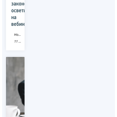
законодательства
осветили
на
вебинаре
Новость
11 Республика Коми