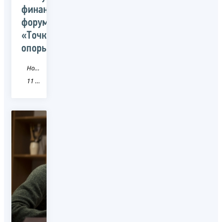
финансовом
форуме
«Точки
опоры»
Новость
11 Республика Коми