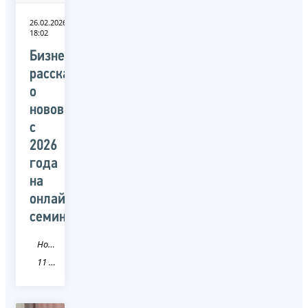
26.02.2026
18:02
Бизнесу
рассказали
о
нововведениях
с
2026
года
на
онлайн-
семинаре
Новость
11 Республика Коми