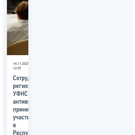
14.11.2025
12:55
Сотрудники
регионального
УФНС
активно
принимают
участие
в
Республиканском