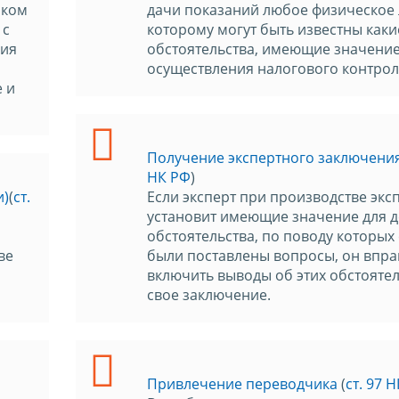
иком
дачи показаний любое физическое 
 с
которому могут быть известны каки
ния
обстоятельства, имеющие значение
осуществления налогового контрол
 и
Получение экспертного заключени
НК РФ
)
и)
(
ст.
Если эксперт при производстве экс
установит имеющие значение для д
обстоятельства, по поводу которых
ве
были поставлены вопросы, он впра
включить выводы об этих обстоятел
свое заключение.
Привлечение переводчика
(
ст. 97 