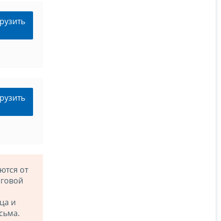
рузить
рузить
ются от
оговой
ца и
сьма.