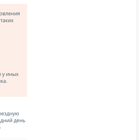
новления
 таких
 у иных
ка.
ыездную
едний день
а