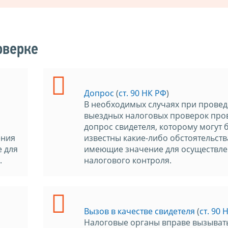
оверке
Допрос
(
ст. 90 НК РФ
)
В необходимых случаях при прове
выездных налоговых проверок про
допрос свидетеля, которому могут 
ения
известны какие-либо обстоятельств
 для
имеющие значение для осуществл
.
налогового контроля.
Вызов в качестве свидетеля
(
ст. 90 
Налоговые органы вправе вызыват