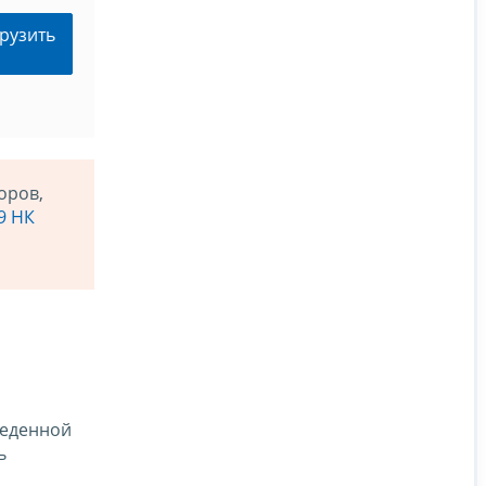
рузить
оров,
9 НК
веденной
ь