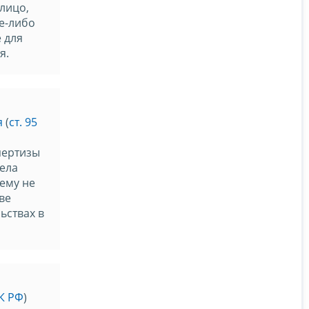
лицо,
е-либо
 для
я.
я
(
ст. 95
пертизы
ела
 ему не
ве
ьствах в
НК РФ
)