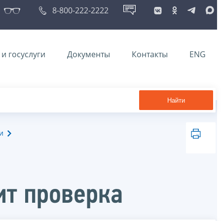
8-800-222-2222
и госуслуги
Документы
Контакты
ENG
Найти
и
ит проверка