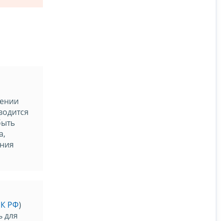
дении
водится
быть
а,
ения
НК РФ
)
ь для