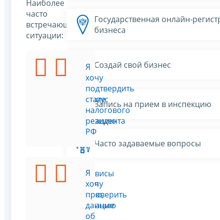
Наиболее
часто
Государственная онлайн-регист
встречающиеся
бизнеса
ситуации:
Создай свой бизнес
Я
Я
хочу
хочу
подать
подтвердить
заявление
статус
Запись на прием в инспекцию
на
налогового
регистрацию
резидента
ИП
РФ
Часто задаваемые вопросы
Я
Я
Все сервисы
изменил
хочу
фамилию,
проверить
регистрацию
данные
по
об