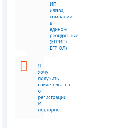
месту
ИП
жительства,
или
паспорт
компании
или
в
другие
едином
регистрационные
реестре
данные
(ЕГРИП/
ЕГРЮЛ)
Я
хочу
получить
свидетельство
о
регистрации
ИП
повторно