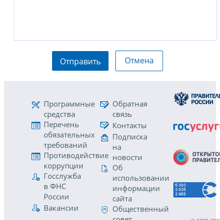
Отмена
Отправить
Программные
Обратная
средства
связь
Перечень
Контакты
обязательных
Подписка
требований
на
Противодействие
новости
коррупции
Об
Госслужба
использовании
в ФНС
информации
России
сайта
Вакансии
Общественный
совет