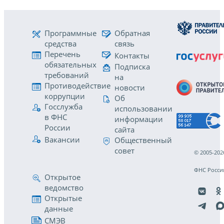
Программные
Обратная
средства
связь
Перечень
Контакты
обязательных
Подписка
требований
на
Противодействие
новости
коррупции
Об
Госслужба
использовании
в ФНС
информации
России
сайта
Вакансии
Общественный
совет
© 2005-202
ФНС Росси
Открытое
ведомство
Открытые
данные
СМЭВ