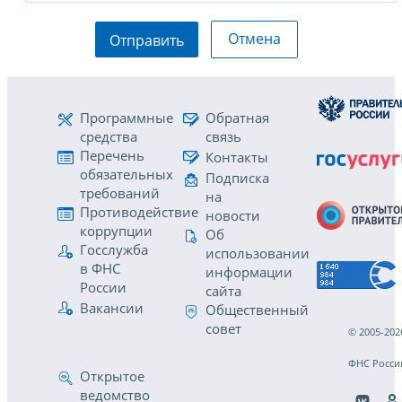
Отмена
Отправить
Программные
Обратная
средства
связь
Перечень
Контакты
обязательных
Подписка
требований
на
Противодействие
новости
коррупции
Об
Госслужба
использовании
в ФНС
информации
России
сайта
Вакансии
Общественный
совет
© 2005-202
ФНС Росси
Открытое
ведомство