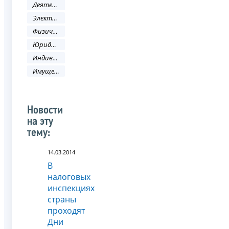
Деятельность ФНС
Электронные услуги
Физическое лицо
Юридическое лицо
Индивидуальный предприниматель
Имущественные налоги
Новости
на эту
тему:
14.03.2014
В
налоговых
инспекциях
страны
проходят
Дни