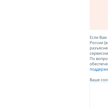
Если Вам
России (
разъясне
сервисо
По вопро
обеспече
поддержк
Ваше соо