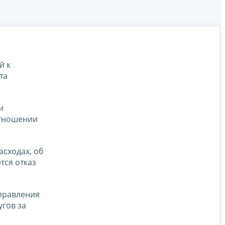
й к
та
и
отношении
асходах, об
тся отказ
правления
угов за