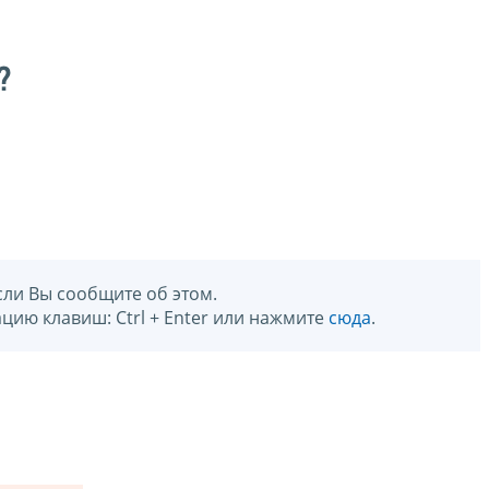
?
сли Вы сообщите об этом.
цию клавиш: Ctrl + Enter или нажмите
сюда
.