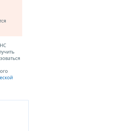
тся
ФНС
лучить
зоваться
ого
ческой