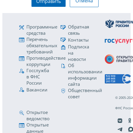
Отмена
Отправить
Программные
Обратная
средства
связь
Перечень
Контакты
обязательных
Подписка
требований
на
Противодействие
новости
коррупции
Об
Госслужба
использовании
в ФНС
информации
России
сайта
Вакансии
Общественный
совет
© 2005-202
ФНС Росси
Открытое
ведомство
Открытые
данные