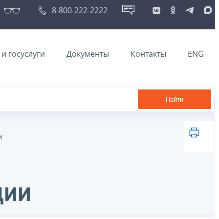
8-800-222-2222
и госуслуги
Документы
Контакты
ENG
Найти
и
ции