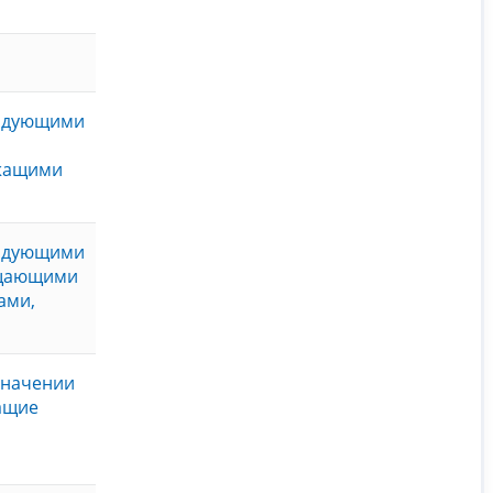
ендующими
ужащими
ендующими
ещающими
ами,
значении
ащие