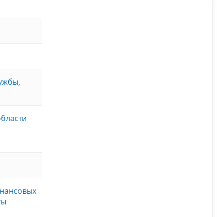
ужбы,
области
я
инансовых
ты