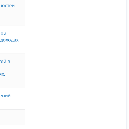
ностей
б
ной
доходах,
ей в
ях,
жений