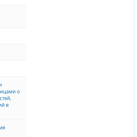
и
лицами о
стей,
ий в
ия