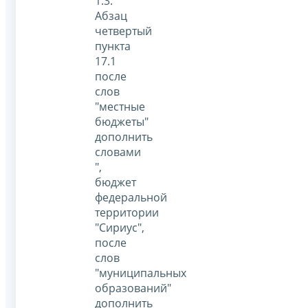
1.3.
Абзац
четвертый
пункта
17.1
после
слов
"местные
бюджеты"
дополнить
словами
",
бюджет
федеральной
территории
"Сириус",
после
слов
"муниципальных
образований"
дополнить