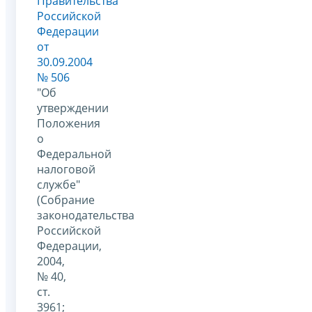
Правительства
Российской
Федерации
от
30.09.2004
№ 506
"Об
утверждении
Положения
о
Федеральной
налоговой
службе"
(Собрание
законодательства
Российской
Федерации,
2004,
№ 40,
ст.
3961;