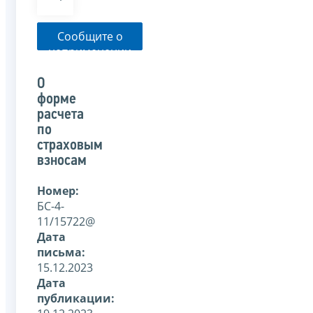
Сообщите о
неприменении
налоговым
органом
О
указанного
форме
письма
расчета
по
страховым
взносам
Номер:
БС-4-
11/15722@
Дата
письма:
15.12.2023
Дата
публикации: