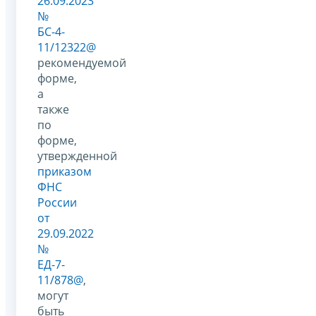
26.09.2023
№
БС-4-
11/12322@
рекомендуемой
форме,
а
также
по
форме,
утвержденной
приказом
ФНС
России
от
29.09.2022
№
ЕД-7-
11/878@
,
могут
быть