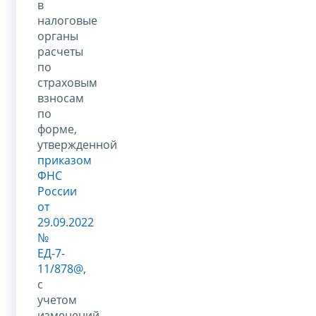
в
налоговые
органы
расчеты
по
страховым
взносам
по
форме,
утвержденной
приказом
ФНС
России
от
29.09.2022
№
ЕД-7-
11/878@
,
с
учетом
изменений,