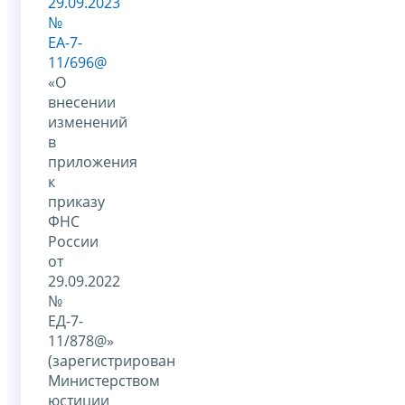
29.09.2023
№
ЕА-7-
11/696@
«О
внесении
изменений
в
приложения
к
приказу
ФНС
России
от
29.09.2022
№
ЕД-7-
11/878@»
(зарегистрирован
Министерством
юстиции