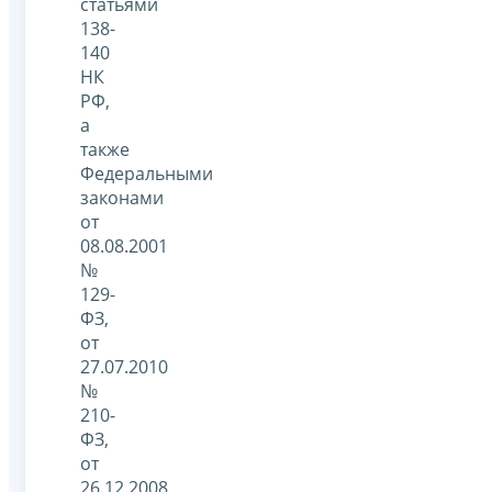
статьями
138-
140
НК
РФ,
а
также
Федеральными
законами
от
08.08.2001
№
129-
ФЗ,
от
27.07.2010
№
210-
ФЗ,
от
26.12.2008