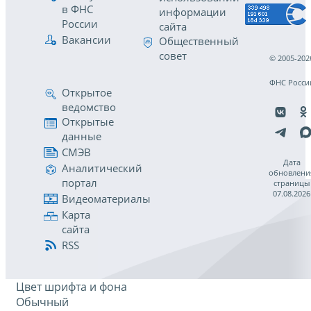
в ФНС
информации
России
сайта
Вакансии
Общественный
совет
© 2005-202
ФНС Росси
Открытое
ведомство
Открытые
данные
СМЭВ
Дата
Аналитический
обновлени
портал
страницы
07.08.2026
Видеоматериалы
Карта
сайта
RSS
Цвет шрифта и фона
Обычный