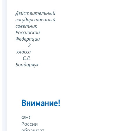
Действительный
государственный
советник
Российской
Федерации
2
класса
С.Л.
Бондарчук
Внимание!
ФНС
России
обращает