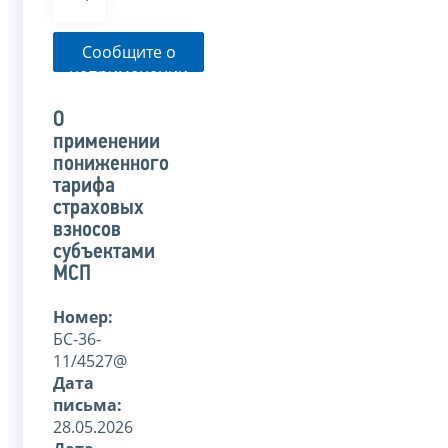
Сообщите о
неприменении
налоговым
органом
О
указанного
применении
письма
пониженного
тарифа
страховых
взносов
субъектами
МСП
Номер:
БС-36-
11/4527@
Дата
письма:
28.05.2026