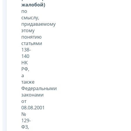
жалобой)
по
смыслу,
придаваемому
этому
понятию
статьями
138-
140
НК
РФ,
а
также
Федеральными
законами
от
08.08.2001
№
129-
ФЗ,