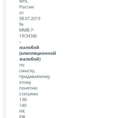
ФНС
России
от
08.07.2019
№
ММВ-7-
19/343@;
-
жалобой
(апелляционной
жалобой)
по
смыслу,
придаваемому
этому
понятию
статьями
138-
140
НК
РФ,