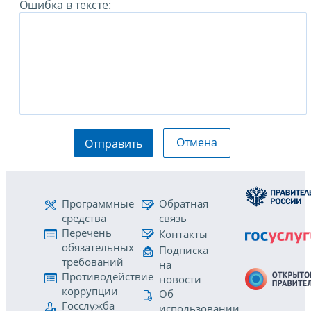
Ошибка в тексте:
Отмена
Отправить
Программные
Обратная
средства
связь
Перечень
Контакты
обязательных
Подписка
требований
на
Противодействие
новости
коррупции
Об
Госслужба
использовании