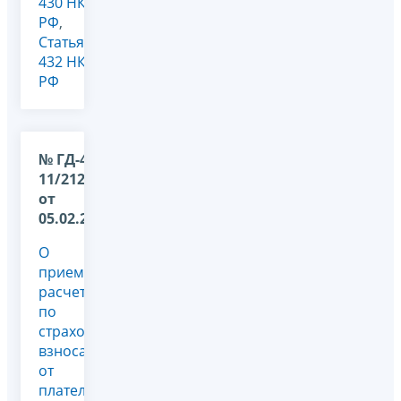
430 НК
РФ
,
Статья
432 НК
РФ
№ ГД-4-
11/2121@
от
05.02.2018
О
приеме
расчетов
по
страховым
взносам
от
плательщиков