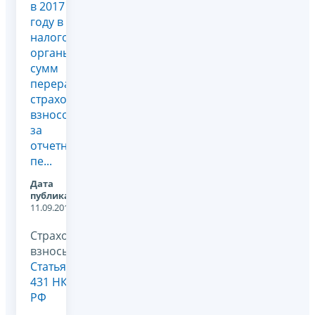
в 2017
году в
налоговые
органы,
сумм
перерасчета
страховых
взносов
за
отчетные
пе...
Дата
публикации:
11.09.2017
Страховые
взносы,
Статья
431 НК
РФ