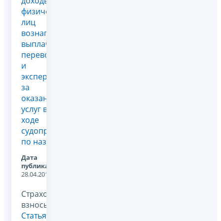
доходы
физических
лиц
вознаграждения,
выплачиваемого
переводчикам
и
экспертам
за
оказание
услуг в
ходе
судопроизводства
по наз...
Дата
публикации:
28.04.2018
Страховые
взносы,
Статья