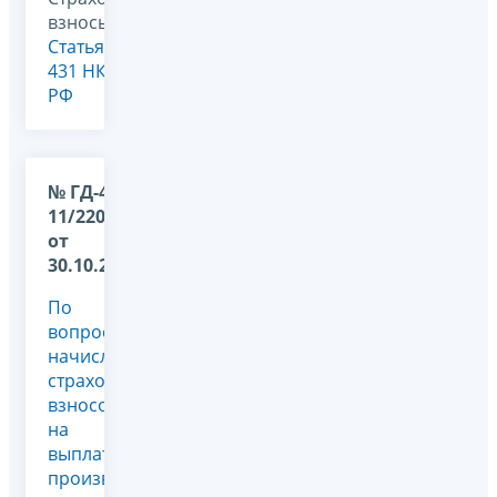
взносы,
Статья
431 НК
РФ
№ ГД-4-
11/22072@
от
30.10.2017
По
вопросу
начисления
страховых
взносов
на
выплаты,
производимые