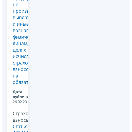
не
производящего
выплаты
и иные
вознаграждения
физическим
лицам, в
целях
исчисления
страховых
взносов
на
обязательно...
Дата
публикации:
26.02.2018
Страховые
взносы,
Статья