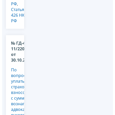
РФ
,
Статья
426 НК
РФ
№ ГД-4-
11/22042@
от
30.10.2017
По
вопросу
уплаты
страховых
взносов
с сумм
вознаграждений
адвокатам-