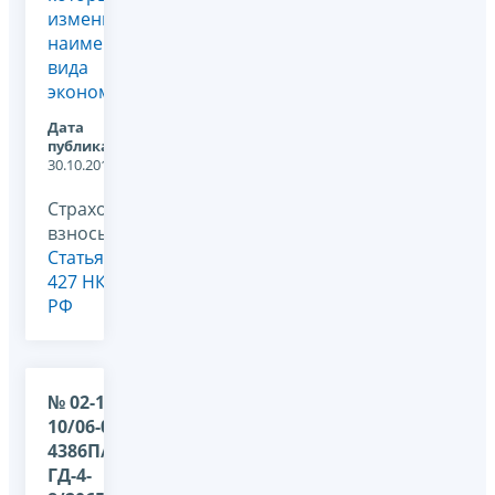
изменилось
наименование
вида
экономическ...
Дата
публикации:
30.10.2017
Страховые
взносы,
Статья
427 НК
РФ
№ 02-11-
10/06-02-
4386П/
ГД-4-