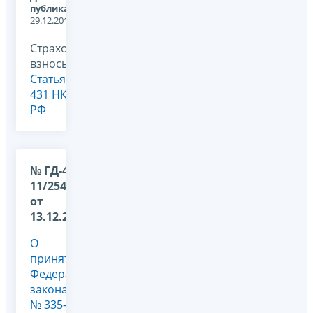
публикации:
29.12.2017
Страховые
взносы,
Статья
431 НК
РФ
№ ГД-4-
11/25417@
от
13.12.2017
О
принятии
Федерального
закона
№ 335-