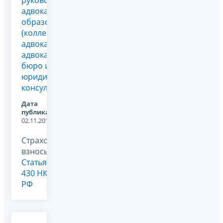
руководителям
адвокатского
образования
(коллегии
адвокатов,
адвокатского
бюро и
юридической
консультации)
Дата
публикации:
02.11.2017
Страховые
взносы,
Статья
430 НК
РФ