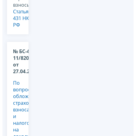
взносы,
Статья
431 НК
РФ
№ БС-4-
11/8209@
от
27.04.2018
По
вопросу
обложения
страховыми
взносами
и
налогом
на