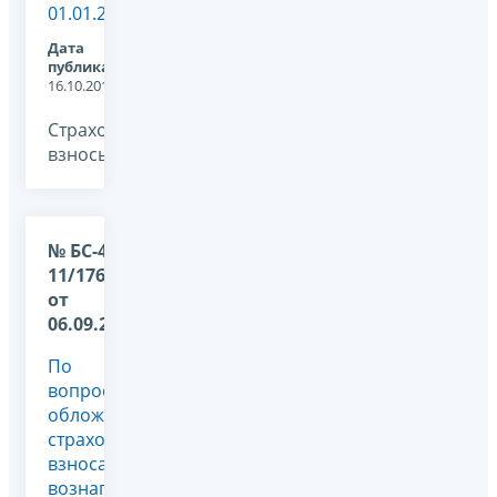
01.01.2017
Дата
публикации:
16.10.2017
Страховые
взносы, -
№ БС-4-
11/17685@
от
06.09.2017
По
вопросу
обложения
страховыми
взносами
вознаграждений