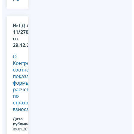
№ ГД-4-
11/27043@
от
29.12.2017
О
Контрольных
соотношениях
показателей
формы
расчета
по
страховым
взносам
Дата
публикации:
09.01.2018