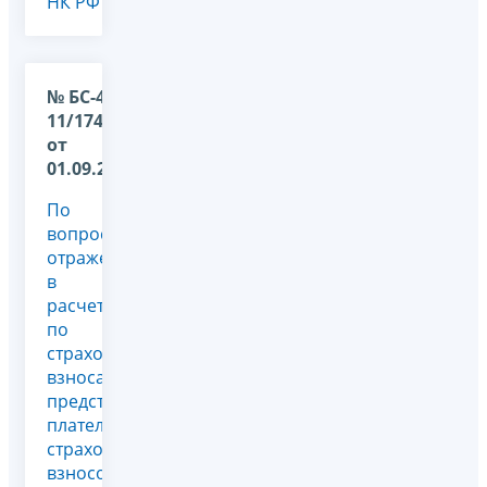
НК РФ
№ БС-4-
11/17464@
от
01.09.2017
По
вопросу
отражения
в
расчете
по
страховым
взносам,
представляемом
плательщиком
страховых
взносов