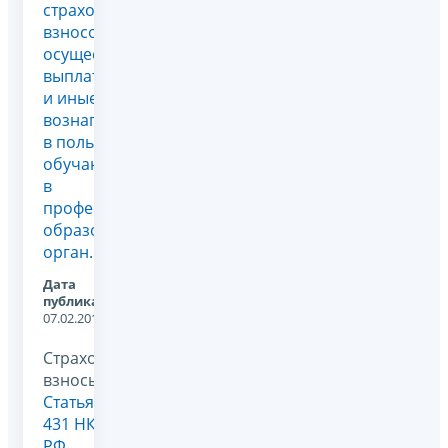
страховых
взносов,
осуществляющих
выплаты
и иные
вознаграждения
в пользу
обучающихся
в
профессиональных
образовательных
орган...
Дата
публикации:
07.02.2018
Страховые
взносы,
Статья
431 НК
РФ