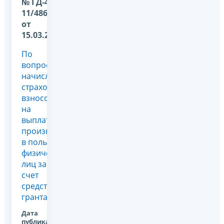
№ ГД-4-
11/4864@
от
15.03.2018
По
вопросу
начисления
страховых
взносов
на
выплаты,
производимые
в пользу
физических
лиц за
счет
средств
гранта
Дата
публикации: