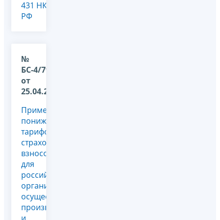
431 НК
РФ
№
БС-4/7965@
от
25.04.2018
Применение
пониженных
тарифов
страховых
взносов
для
российских
организаций,
осуществляющих
производство
и