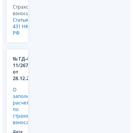
Страховые
взносы,
Статья
431 НК
РФ
№ ГД-4-
11/26795@
от
28.12.2017
О
заполнении
расчета
по
страховым
взносам
Дата