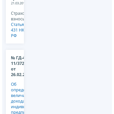
21.03.2018
Страховые
взносы,
Статья
431 НК
РФ
№ ГД-4-
11/3724@
от
26.02.2018
Об
определении
величины
дохода
индивидуального
предпринимателя,