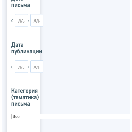
письма
с
по
Дата
публикации
с
по
Категория
(тематика)
письма