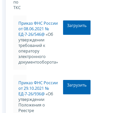
по
ТКС
Приказ ФНС России
Загрузить
от 08.06.2021 №
ЕД-7-26/546@
«Об
утверждении
требований к
оператору
электронного
документооборота»
Приказ ФНС России
Загрузить
от 29.10.2021 №
ЕД-7-26/936@
«Об
утверждении
Положения о
Реестре