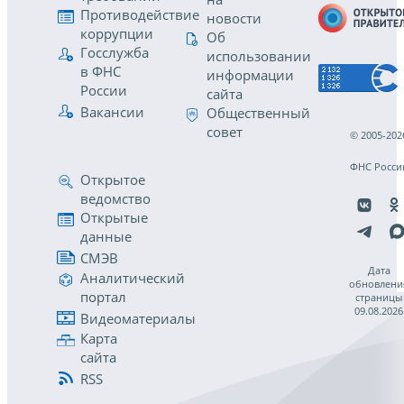
Противодействие
новости
коррупции
Об
Госслужба
использовании
в ФНС
информации
России
сайта
Вакансии
Общественный
совет
© 2005-202
ФНС Росси
Открытое
ведомство
Открытые
данные
СМЭВ
Дата
Аналитический
обновлени
портал
страницы
09.08.2026
Видеоматериалы
Карта
сайта
RSS