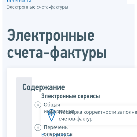
отчётности
Электронные счета-фактуры
Электронные
счета-фактуры
Содержание
Электронные сервисы
Общая
информация
Проверка корректности заполн
счетов-фактур
Перечень
операторов
Все сервисы