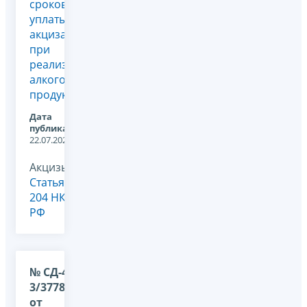
сроков
уплаты
акциза
при
реализации
алкогольной
продукции
Дата
публикации:
22.07.2026
Акцизы,
Статья
204 НК
РФ
№ СД-4-
3/3778@
от