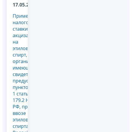
17.05.2024
Применение
налоговой
ставки
акциза
на
этиловый
спирт,
организациями,
имеющими
свидетельства,
предусмотренные
пунктом
1 статьи
179.2 НК
РФ, при
ввозе
этилового
спирта в