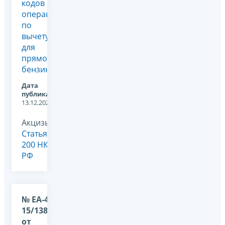
кодов
операций
по
вычету
для
прямогонного
бензина
Дата
публикации:
13.12.2024
Акцизы,
Статья
200 НК
РФ
№ ЕА-4-
15/13892@
от