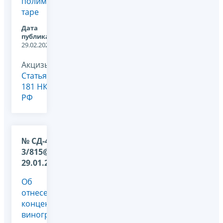
полимерной
таре
Дата
публикации:
29.02.2024
Акцизы,
Статья
181 НК
РФ
№ СД-4-
3/815@ от
29.01.2024
Об
отнесении
концентрированного
виноградного