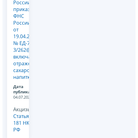
России
приказа
ФНС
России
от
19.04.2023
№ ЕД-7-
3/262@,
включающим
отражение
сахаросодержащих
напитков
Дата
публикации:
04.07.2023
Акцизы,
Статья
181 НК
РФ