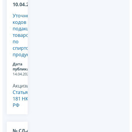
10.04.2025
Уточнение
кодов
подакцизных
товаров
по
спиртосодержащей
продукции
Дата
публикации:
14.04.2025
Акцизы,
Статья
181 НК
РФ
№ СД-4-