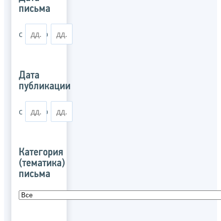
письма
с
по
Дата
публикации
с
по
Категория
(тематика)
письма