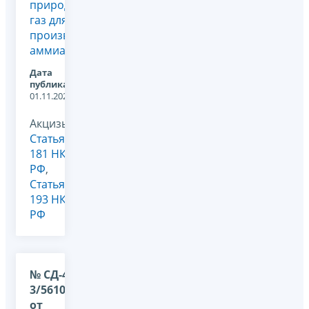
природный
газ для
производства
аммиака
Дата
публикации:
01.11.2024
Акцизы,
Статья
181 НК
РФ
,
Статья
193 НК
РФ
№ СД-4-
3/5610@
от