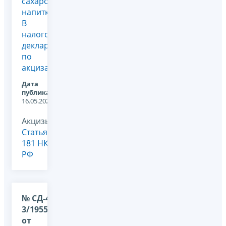
сахаросодержащие
напитки.
В
налоговой
декларации
по
акцизам...
Дата
публикации:
16.05.2023
Акцизы,
Статья
181 НК
РФ
№ СД-4-
3/1955@
от