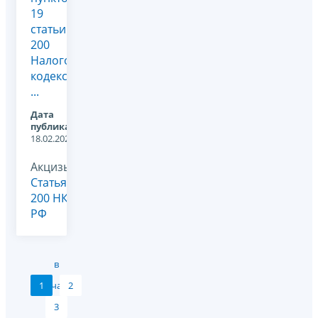
19
статьи
200
Налогового
кодекса
...
Дата
публикации:
18.02.2023
Акцизы,
Статья
200 НК
РФ
в
1
начало
2
3