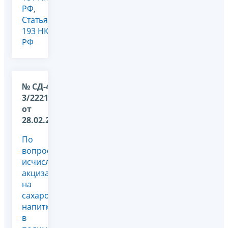
РФ
,
Статья
193 НК
РФ
№ СД-4-
3/2221@
от
28.02.2024
По
вопросу
исчисления
акциза
на
сахаросодержащие
напитки
в