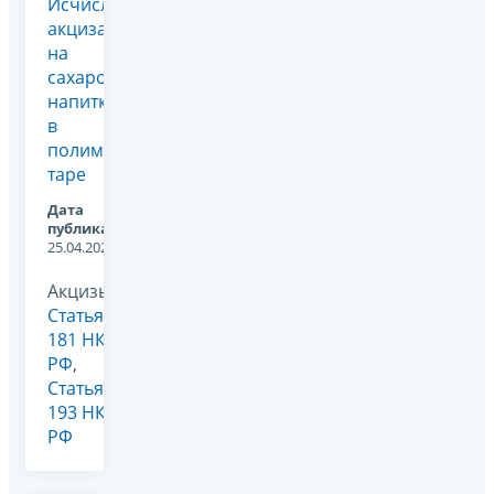
Исчисление
акциза
на
сахаросодержащие
напитки
в
полимерной
таре
Дата
публикации:
25.04.2024
Акцизы,
Статья
181 НК
РФ
,
Статья
193 НК
РФ