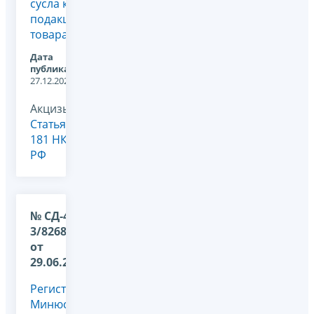
сусла к
подакцизным
товарам
Дата
публикации:
27.12.2024
Акцизы,
Статья
181 НК
РФ
№ СД-4-
3/8268@
от
29.06.2023
Регистрация
Минюстом