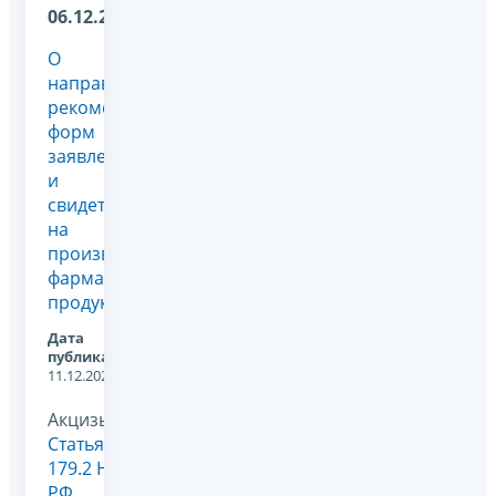
06.12.2024
О
направлении
рекомендуемых
форм
заявления
и
свидетельства
на
производство
фармацевтической
продукции
Дата
публикации:
11.12.2024
Акцизы,
Статья
179.2 НК
РФ