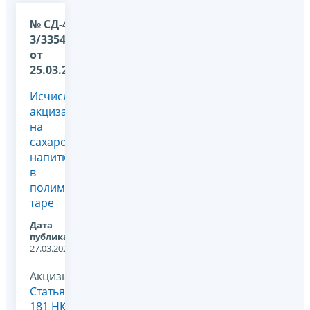
№ СД-4-
3/3354@
от
25.03.2024
Исчисление
акциза
на
сахаросодержащие
напитки
в
полимерной
таре
Дата
публикации:
27.03.2024
Акцизы,
Статья
181 НК