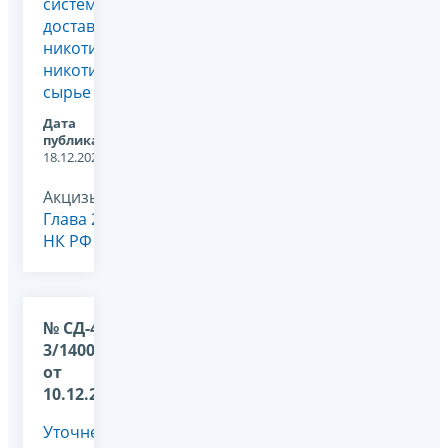
систем
доставки
никотина,
никотиновое
сырье ...
Дата
публикации:
18.12.2024
Акцизы,
Глава 22
НК РФ
№ СД-4-
3/14008@
от
10.12.2024
Уточнение