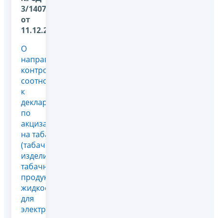
3/14070@
от
11.12.2024
О
направлении
контрольных
соотношений
к
декларации
по
акцизам
на табак
(табачные
изделия),
табачную
продукцию,
жидкости
для
электронных