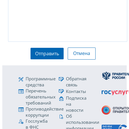
Отмена
Отправить
Программные
Обратная
средства
связь
Перечень
Контакты
обязательных
Подписка
требований
на
Противодействие
новости
коррупции
Об
Госслужба
использовании
в ФНС
информации