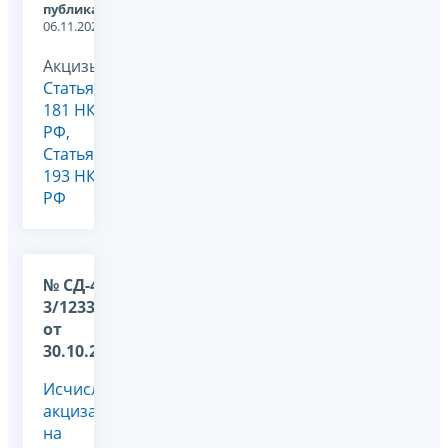
публикации:
06.11.2024
Акцизы,
Статья
181 НК
РФ
,
Статья
193 НК
РФ
№ СД-4-
3/12338@
от
30.10.2024
Исчисление
акциза
на