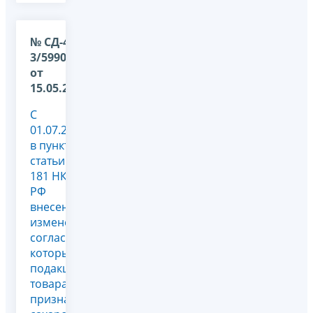
№ СД-4-
3/5990@
от
15.05.2023
С
01.07.2023
в пункт 1
статьи
181 НК
РФ
внесены
изменения,
согласно
которым
подакцизными
товарами
признаются