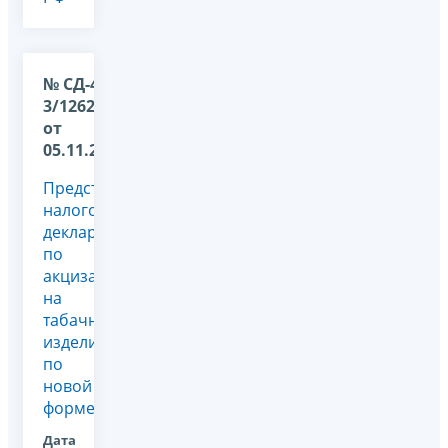
№ СД-4-
3/12629
от
05.11.2024
Представление
налоговой
декларации
по
акцизам
на
табачные
изделия
по
новой
форме
Дата