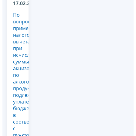
17.02.2023
По
вопросу
применения
налогового
вычета
при
исчислении
суммы
акциза
по
алкогольной
продукции,
подлежащей
уплате в
бюджет,
в
соответствии
с
пунктом