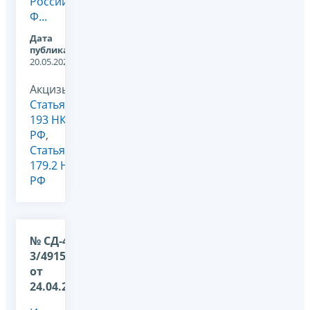
Российскую
Ф...
Дата
публикации:
20.05.2024
Акцизы,
Статья
193 НК
РФ
,
Статья
179.2 НК
РФ
№ СД-4-
3/4915@
от
24.04.2024