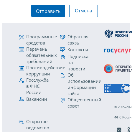
Отмена
Отправить
Программные
Обратная
средства
связь
Перечень
Контакты
обязательных
Подписка
требований
на
Противодействие
новости
коррупции
Об
Госслужба
использовании
в ФНС
информации
России
сайта
Вакансии
Общественный
совет
© 2005-202
ФНС Росси
Открытое
ведомство