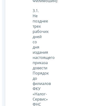
Филимошин):
3.1.
Не
позднее
трех
рабочих
дней
со
дня
издания
настоящего
приказа
довести
Порядок
до
филиалов
ФКУ
«Налог-
Сервис»
ФНС