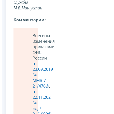
службы
М.В.Мишустин
Комментарии:
Внесены
изменения
приказами
ФНС
России
от
23.09.2019
№
ММВ-7-
21/476@
,
от
22.11.2021
№
ЕД-7-
21/1000@
,