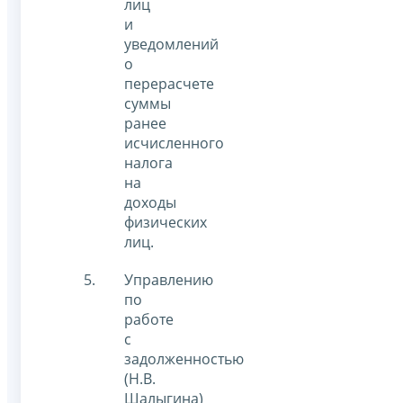
лиц
и
уведомлений
о
перерасчете
суммы
ранее
исчисленного
налога
на
доходы
физических
лиц.
Управлению
по
работе
с
задолженностью
(Н.В.
Шалыгина)